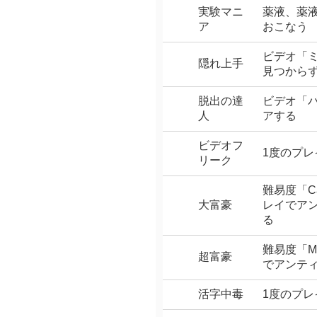
実験マニ
薬液、薬
ア
おこなう
ビデオ「
隠れ上手
見つから
脱出の達
ビデオ「
人
アする
ビデオフ
1度のプ
リーク
難易度「Cas
大富豪
レイでア
る
難易度「M
超富豪
でアンテ
活字中毒
1度のプ