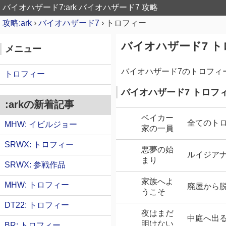
バイオハザード7:ark
バイオハザード7 攻略
攻略:ark
›
バイオハザード7
›
トロフィー
バイオハザード7 
メニュー
バイオハザード7のトロフィ
トロフィー
バイオハザード7 トロフ
:arkの新着記事
ベイカー
全てのト
MHW: イビルジョー
家の一員
SRWX: トロフィー
悪夢の始
ルイジア
まり
SRWX: 参戦作品
家族へよ
MHW: トロフィー
廃屋から
うこそ
DT22: トロフィー
夜はまだ
中庭へ出
明けない
BR: トロフィー