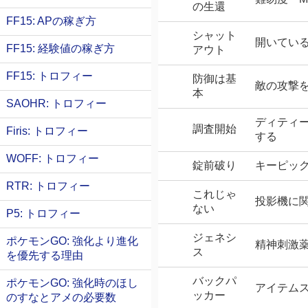
の生還
FF15: APの稼ぎ方
シャット
開いてい
FF15: 経験値の稼ぎ方
アウト
FF15: トロフィー
防御は基
敵の攻撃
本
SAOHR: トロフィー
ディティ
調査開始
Firis: トロフィー
する
WOFF: トロフィー
錠前破り
キーピッ
RTR: トロフィー
これじゃ
投影機に
ない
P5: トロフィー
ジェネシ
ポケモンGO: 強化より進化
精神刺激
ス
を優先する理由
バックパ
ポケモンGO: 強化時のほし
アイテム
ッカー
のすなとアメの必要数