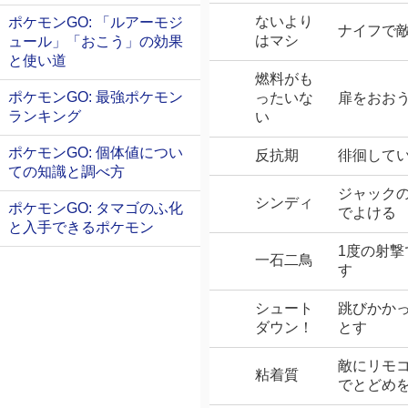
ないより
ポケモンGO: 「ルアーモジ
ナイフで
はマシ
ュール」「おこう」の効果
と使い道
燃料がも
ポケモンGO: 最強ポケモン
ったいな
扉をおお
ランキング
い
ポケモンGO: 個体値につい
反抗期
徘徊して
ての知識と調べ方
ジャック
シンディ
ポケモンGO: タマゴのふ化
でよける
と入手できるポケモン
1度の射撃
一石二鳥
す
シュート
跳びかか
ダウン！
とす
敵にリモ
粘着質
でとどめ