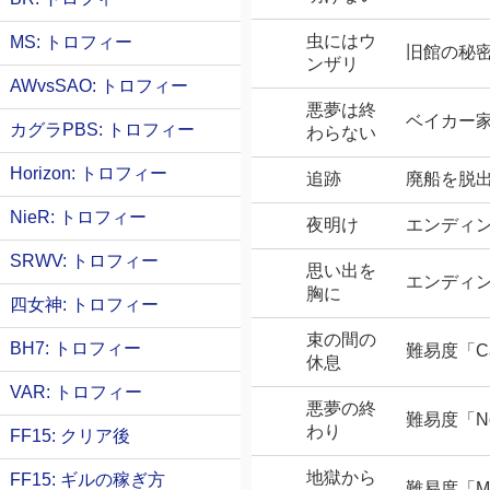
虫にはウ
MS: トロフィー
旧館の秘
ンザリ
AWvsSAO: トロフィー
悪夢は終
ベイカー
カグラPBS: トロフィー
わらない
Horizon: トロフィー
追跡
廃船を脱
NieR: トロフィー
夜明け
エンディ
SRWV: トロフィー
思い出を
エンディ
胸に
四女神: トロフィー
束の間の
BH7: トロフィー
難易度「C
休息
VAR: トロフィー
悪夢の終
難易度「N
わり
FF15: クリア後
地獄から
FF15: ギルの稼ぎ方
難易度「M