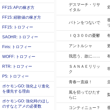
デスマーチ・リサ
史
FF15: APの稼ぎ方
イタル
FF15: 経験値の稼ぎ方
香
バトンをつないで
FF15: トロフィー
ＩＱ３００の憂鬱
有
SAOHR: トロフィー
アントルシャ
Firis: トロフィー
我思う、故に……
WOFF: トロフィー
ＳＡＮＡＥリリッ
RTR: トロフィー
ク
P5: トロフィー
青春一直線！
ポケモンGO: 強化より進化
を優先する理由
風を切ってひたす
らに
ポケモンGO: 強化時のほし
のすなとアメの必要数
コンティニュー？