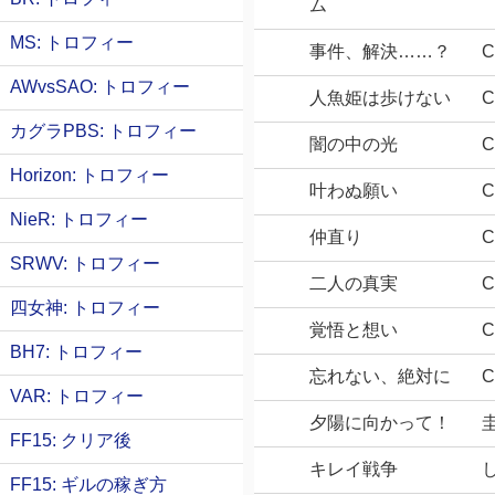
ム
MS: トロフィー
事件、解決……？
C
AWvsSAO: トロフィー
人魚姫は歩けない
C
カグラPBS: トロフィー
闇の中の光
C
Horizon: トロフィー
叶わぬ願い
C
NieR: トロフィー
仲直り
C
SRWV: トロフィー
二人の真実
C
四女神: トロフィー
覚悟と想い
C
BH7: トロフィー
忘れない、絶対に
C
VAR: トロフィー
夕陽に向かって！
圭
FF15: クリア後
キレイ戦争
し
FF15: ギルの稼ぎ方