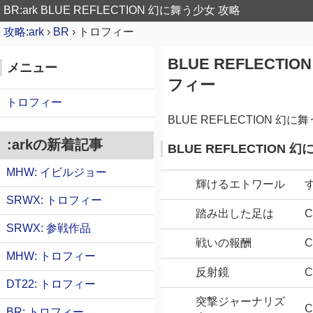
BR:ark
BLUE REFLECTION 幻に舞う少女 攻略
攻略:ark
›
BR
›
トロフィー
BLUE REFLECTI
メニュー
フィー
トロフィー
BLUE REFLECTION 
:arkの新着記事
BLUE REFLECTION
MHW: イビルジョー
輝けるエトワール
SRWX: トロフィー
踏み出した足は
C
SRWX: 参戦作品
戦いの報酬
C
MHW: トロフィー
反射鏡
C
DT22: トロフィー
突撃ジャーナリズ
C
BR: トロフィー