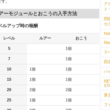
です。
ア
ト
アーモジュールとおこうの入手方法
閃乱
カ
ベルアップ時の報酬
Hor
レベル
ルアー
おこう
Nie
5
1個
ス
7
1個
四
10
1個
1個
バイ
15
1個
1個
NE
ST
20
2個
2個
蒼
25
1個
1個
フ