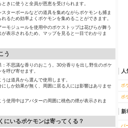
るときに使うと全員が恩恵を受けられます。
ンスターボールなどの道具を集めながらポケモンも捕ま
られるため効率よくポケモンを集めることができます。
アーモジュールを使用中のポケストップは花びらが舞う
出が表示されるため、マップを見ると一目でわかりま
。
こう
果：不思議な香りのおこう。30分香りを出し野生のポケ
人
ンを呼び寄せます。
こうは道具から選んで使用します。
ポ
分にしか効果が無く、周囲に居る人には影響はありませ
。
ポ
こう使用中はアバターの周囲に桃色の煙が表示されま
。
新
くにいるポケモンは寄ってくる？
バ