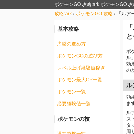
ポケモンGO 攻略:ark
ポケモンGO 攻
攻略:ark
›
ポケモンGO 攻略
›
「ルア
「
基本攻略
と
序盤の進め方
ポ
ポケモンGOの遊び方
ル
効
レベル上げ経験値稼ぎ
の
ポケモン最大CP一覧
ル
ポケモン一覧
効
ま
必要経験値一覧
ル
ポケモンの技
ス
タ
周
通常攻撃一覧