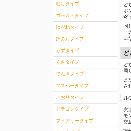
むしタイプ
ど
ポ
ゴーストタイプ
寄
同
はがねタイプ
「
に
ほのおタイプ
みずタイプ
ど
くさタイプ
ど
周
でんきタイプ
ま
エスパータイプ
さ
こおりタイプ
ル
ドラゴンタイプ
友
モ
フェアリータイプ
交
誰