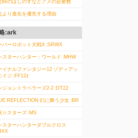
化時のほしのすなとアメの必要数
化より進化を優先する理由
略:ark
ーパーロボット大戦X :SRWX
ンスターハンター：ワールド :MHW
ァイナルファンタジー12 ゾディアッ
イジ :FF12z
ジョントラベラーズ2-2 :DT22
UE REFLECTION 幻に舞う少女 :BR
双☆スターズ :MS
ンスターハンターダブルクロス
HXX