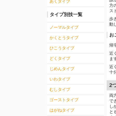
あくタイプ
方
ス
タイプ別技一覧
歩
動
ノーマルタイプ
お
かくとうタイプ
帰
ひこうタイプ
近
どくタイプ
ま
近
じめんタイプ
十
いわタイプ
2
むしタイプ
両
ゴーストタイプ
で
し
はがねタイプ
と