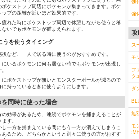
強
のポケストップ周辺にポケモンが集まってきます。ポケ
トップの距離が近いほど効果的です。
強
き疲れた時にポケストップ周辺で休憩しながら使うと移
しないでもポケモンが捕まえられます。
攻
こうを使うタイミング
ス
宅後など、一人で居る時に使うのがおすすめです。
モ
くにいるポケモンに何も居ない時でもポケモンが出現し
フ
す。
クエ
くにポケストップが無いとモンスターボールが減るので
分に持っているときに使うようにします。
ダン
BL
つを同時に使った場合
無
方の効果があるため、連続でポケモンを捕まえることが
きます。
モ
かし一方を捕まえている間にもう一方が消えてしまうこ
:M
もあるため、どちらかというと別々に使うの方がおすす