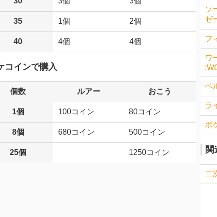
30
3個
3個
ソ
ゼー
35
1個
2個
フィ
40
4個
4個
ワ
ケコインで購入
:W
ペル
個数
ルアー
おこう
ラ
1個
100コイン
80コイン
ポ
8個
680コイン
500コイン
関
25個
1250コイン
二次