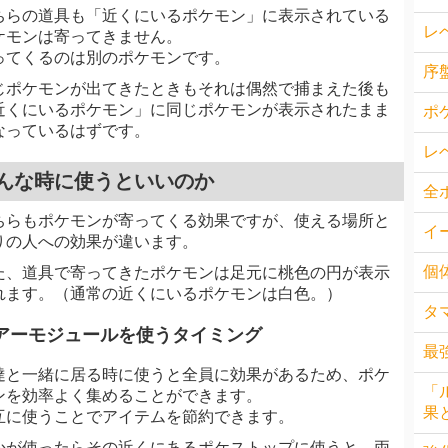
ちらの道具も「近くにいるポケモン」に表示されている
レ
ケモンは寄ってきません。
ってくるのは別のポケモンです。
序
じポケモンが出てきたときもそれは偶然で捕まえた後も
近くにいるポケモン」に同じポケモンが表示されたまま
ポ
なっているはずです。
レ
んな時に使うといいのか
全
ちらもポケモンが寄ってくる効果ですが、使える場所と
イ
りの人への効果が違います。
個
た、道具で寄ってきたポケモンは足元に桃色の円が表示
れます。（通常の近くにいるポケモンは白色。）
タ
アーモジュールを使うタイミング
最
達と一緒に居る時に使うと全員に効果があるため、ポケ
「
ンを効率よく集めることができます。
果
互に使うことでアイテムを節約できます。
かが使ったらその近くにあるポケストップに使うと、両