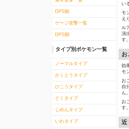
い
DPS順
モ
え
ゲージ攻撃一覧
ル
演
DPS順
す
タイプ別ポケモン一覧
お
ノーマルタイプ
効
モ
かくとうタイプ
お
自
ひこうタイプ
ん
どくタイプ
お
す
じめんタイプ
いわタイプ
近