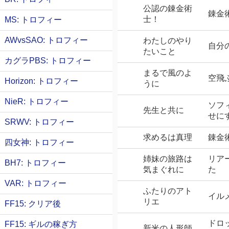
公認の錬金術
錬金
士！
MS: トロフィー
AWvsSAO: トロフィー
わたしのやり
自分
たいこと
カグラPBS: トロフィー
まるで風のよ
空飛
Horizon: トロフィー
うに
NieR: トロフィー
ソフ
先生と共に
せに
SRWV: トロフィー
求めるは真理
錬金
四女神: トロフィー
姉妹の旅路は
リア
BH7: トロフィー
気まぐれに
た
VAR: トロフィー
ふたりのアト
イル
リエ
FF15: クリア後
ドロ
FF15: ギルの稼ぎ方
新米の人形師