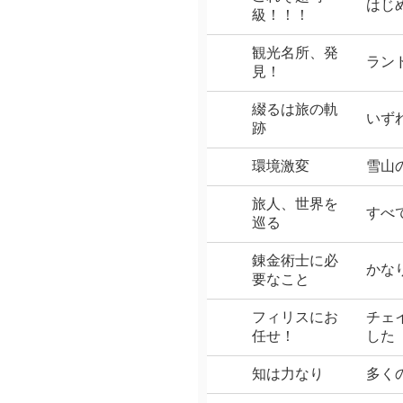
はじ
級！！！
観光名所、発
ラン
見！
綴るは旅の軌
いず
跡
環境激変
雪山
旅人、世界を
すべ
巡る
錬金術士に必
かな
要なこと
フィリスにお
チェ
任せ！
した
知は力なり
多く