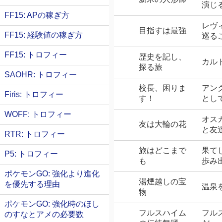
演じ
FF15: APの稼ぎ方
レヴ
目指すは最強
FF15: 経験値の稼ぎ方
巡る
FF15: トロフィー
歴史を記し、
カル
探る旅
SAOHR: トロフィー
校長、困りま
アン
Firis: トロフィー
す！
とし
WOFF: トロフィー
オス
友は大輪の花
と友
RTR: トロフィー
旅はどこまで
果て
P5: トロフィー
も
歩み
ポケモンGO: 強化より進化
湯煙越しの宝
を優先する理由
温泉
物
ポケモンGO: 強化時のほし
フルスハイム
フル
のすなとアメの必要数