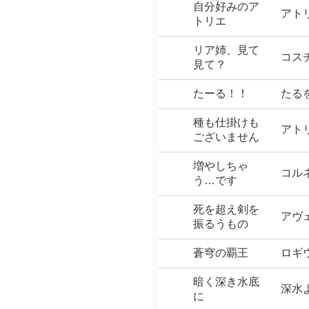
自分好みのア
アト
トリエ
リア姉、見て
コス
見て？
たーる！！
たる
種も仕掛けも
アト
ございません
増やしちゃ
コル
う…です
死を超え剣を
アヴ
振るうもの
蒼穹の覇王
ロギ
暗く深き水底
深水
に