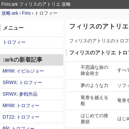
Firis:ark
フィリスのアトリエ 攻略
攻略:ark
›
Firis
›
トロフィー
フィリスのアトリエ
メニュー
フィリスのアトリエのトロフ
トロフィー
フィリスのアトリエ トロ
:arkの新着記事
不思議な旅の
すべ
MHW: イビルジョー
錬金術士
SRWX: トロフィー
夢のような力
ソフ
SRWX: 参戦作品
竜巻を越える
竜巻
船
MHW: トロフィー
はじめての推
DT22: トロフィー
はじ
薦状
BR: トロフィー