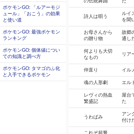
の伝統舞踊
だ
ポケモンGO: 「ルアーモジ
ルイ
ュール」「おこう」の効果
詩人は唄う
を聞
と使い道
ポケモンGO: 最強ポケモン
お母さんから
故郷
ランキング
の贈り物
通し
ポケモンGO: 個体値につい
何よりも大切
リア
ての知識と調べ方
なもの
ポケモンGO: タマゴのふ化
仲直り
イル
と入手できるポケモン
魂の人形劇
エル
レヴィの熱血
屋台
繁盛記
た
アン
うわばみ
付け
これぞ超弩