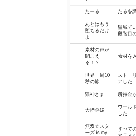
たーる！
たるを
あとはもう
聖域で
堕ちるだけ
段階目
よ
素材の声が
聞こえ
素材を
る！？
世界一周10
ストー
秒の旅
アした
猫神さま
所持金が
ワール
大陸踏破
した
無双☆スタ
すべて
ーズ is my
マティ