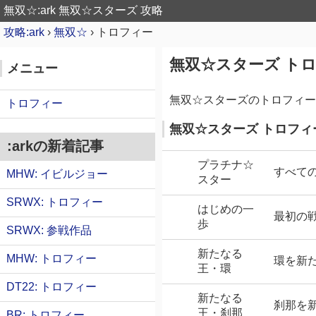
無双☆:ark
無双☆スターズ 攻略
攻略:ark
›
無双☆
›
トロフィー
無双☆スターズ ト
メニュー
無双☆スターズのトロフィー
トロフィー
無双☆スターズ トロフィ
:arkの新着記事
プラチナ☆
すべて
MHW: イビルジョー
スター
SRWX: トロフィー
はじめの一
最初の
歩
SRWX: 参戦作品
新たなる
MHW: トロフィー
環を新
王・環
DT22: トロフィー
新たなる
刹那を
王・刹那
BR: トロフィー