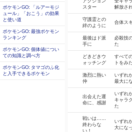
アクション
全キャ
スター
解放さ
ポケモンGO: 「ルアーモジ
ュール」「おこう」の効果
守護霊との
と使い道
合体ス
絆のように
ポケモンGO: 最強ポケモン
ランキング
最後はド派
必殺技
手に
た
ポケモンGO: 個体値につい
ての知識と調べ方
どきどきウ
すべて
ォッチング
トをみ
ポケモンGO: タマゴのふ化
と入手できるポケモン
激烈に熱い
いずれ
仲
最大に
いずれ
出会えた運
キャラ
命に、感謝
た
戦いは……
いずれ
終わらな
大にな
い！