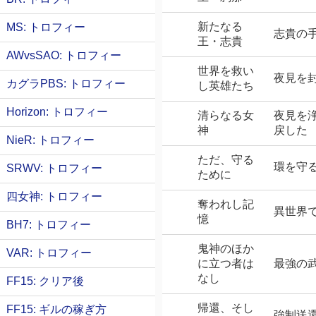
新たなる
MS: トロフィー
志貴の
王・志貴
AWvsSAO: トロフィー
世界を救い
夜見を
カグラPBS: トロフィー
し英雄たち
Horizon: トロフィー
清らなる女
夜見を
神
戻した
NieR: トロフィー
ただ、守る
環を守
SRWV: トロフィー
ために
四女神: トロフィー
奪われし記
異世界
憶
BH7: トロフィー
鬼神のほか
VAR: トロフィー
に立つ者は
最強の
なし
FF15: クリア後
帰還、そし
FF15: ギルの稼ぎ方
強制送