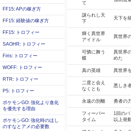
て
FF15: APの稼ぎ方
譲られし天
天下を
FF15: 経験値の稼ぎ方
下
FF15: トロフィー
輝く異世界
異世界
アイドル
SAOHR: トロフィー
可憐に舞う
異世界
Firis: トロフィー
蝶
めた
WOFF: トロフィー
真の英雄
異世界
RTR: トロフィー
二度と会え
悪しき
なくとも
P5: トロフィー
永遠の別離
勇者の
ポケモンGO: 強化より進化
を優先する理由
フィーバー
1回の
タイム
以上発
ポケモンGO: 強化時のほし
のすなとアメの必要数