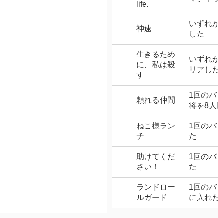
life.
いずれ
神速
した
生きるため
いずれ
に、私は殺
リアし
す
1回の
頼れる仲間
将を8
ねこ様ラン
1回のバ
チ
た
助けてくだ
1回の
さい！
た
ランドロー
1回のバ
ルガード
に入れ