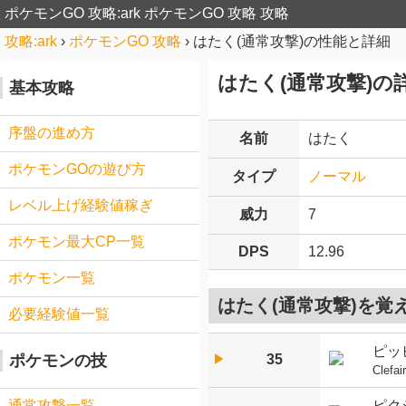
ポケモンGO 攻略:ark
ポケモンGO 攻略 攻略
攻略:ark
›
ポケモンGO 攻略
›
はたく(通常攻撃)の性能と詳細
はたく(通常攻撃)の
基本攻略
序盤の進め方
名前
はたく
ポケモンGOの遊び方
タイプ
ノーマル
レベル上げ経験値稼ぎ
威力
7
ポケモン最大CP一覧
DPS
12.96
ポケモン一覧
はたく(通常攻撃)を覚
必要経験値一覧
ピッ
35
ポケモンの技
▶︎
Clefai
ピク
通常攻撃一覧