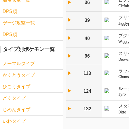
36
▶︎
Clefab
DPS順
プリ
▶︎
39
ゲージ攻撃一覧
Jiggly
DPS順
プク
▶︎
40
Wiggly
タイプ別ポケモン一覧
スリ
96
▶︎
Drowz
ノーマルタイプ
ラッ
113
▶︎
かくとうタイプ
Chans
ひこうタイプ
ルー
▶︎
124
Jynx
どくタイプ
メタ
132
▶︎
じめんタイプ
Ditto
いわタイプ