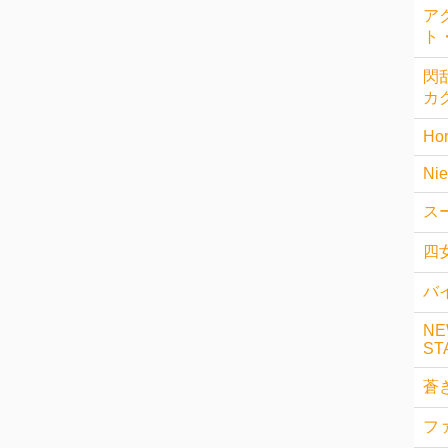
ア
ト
閃乱
カ
Hor
Nie
ス
四
バイ
NE
ST
蒼
フ