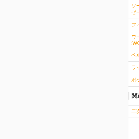
ソ
ゼー
フィ
ワ
:W
ペル
ラ
ポ
関
二次