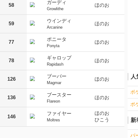
ガーディ
58
ほのお
Growlithe
ウインディ
59
ほのお
Arcanine
ポニータ
77
ほのお
Ponyta
ギャロップ
78
ほのお
Rapidash
ブーバー
人
126
ほのお
Magmar
ポ
ブースター
136
ほのお
Flareon
ポ
ほのお
ファイヤー
146
ひこう
新
Moltres
バ