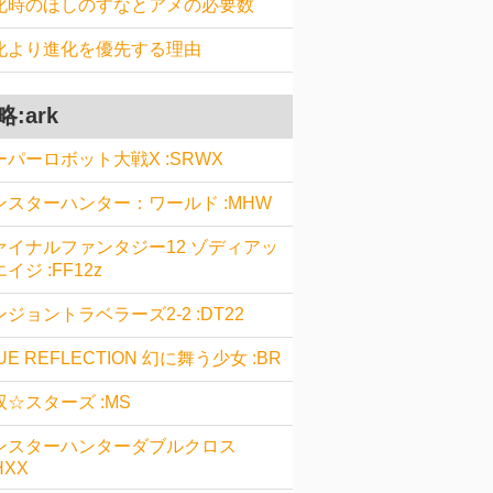
化時のほしのすなとアメの必要数
化より進化を優先する理由
略:ark
ーパーロボット大戦X :SRWX
ンスターハンター：ワールド :MHW
ァイナルファンタジー12 ゾディアッ
イジ :FF12z
ジョントラベラーズ2-2 :DT22
UE REFLECTION 幻に舞う少女 :BR
双☆スターズ :MS
ンスターハンターダブルクロス
HXX