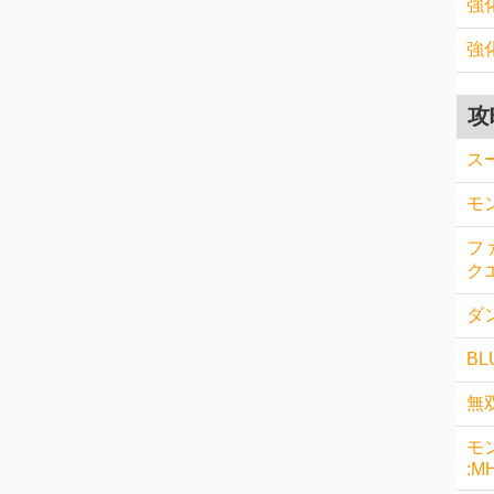
強
強
攻
ス
モ
フ
クエ
ダン
BL
無
モ
:M