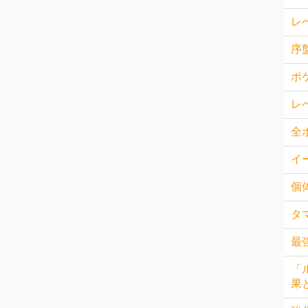
レ
序
ポ
レ
全
イ
個
タ
最
「
果