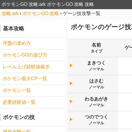
ポケモンGO 攻略:ark
ポケモンGO 攻略 攻略
攻略:ark
›
ポケモンGO 攻略
›
ゲージ技攻撃一覧
ポケモンのゲージ技
基本攻略
序盤の進め方
名前
ゲ
タイプ
ポケモンGOの遊び方
まきつく
▶︎
レベル上げ経験値稼ぎ
ノーマル
ポケモン最大CP一覧
はさむ
▶︎
ノーマル
ポケモン一覧
わるあがき
▶︎
必要経験値一覧
ノーマル
つのでつく
ポケモンの技
▶︎
ノーマル
通常攻撃一覧