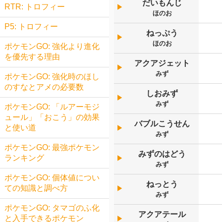
だいもんじ
RTR: トロフィー
▶︎
ほのお
P5: トロフィー
ねっぷう
▶︎
ほのお
ポケモンGO: 強化より進化
を優先する理由
アクアジェット
▶︎
みず
ポケモンGO: 強化時のほし
のすなとアメの必要数
しおみず
▶︎
みず
ポケモンGO: 「ルアーモジ
ュール」「おこう」の効果
バブルこうせん
と使い道
▶︎
みず
ポケモンGO: 最強ポケモン
みずのはどう
ランキング
▶︎
みず
ポケモンGO: 個体値につい
ねっとう
ての知識と調べ方
▶︎
みず
ポケモンGO: タマゴのふ化
アクアテール
と入手できるポケモン
▶︎