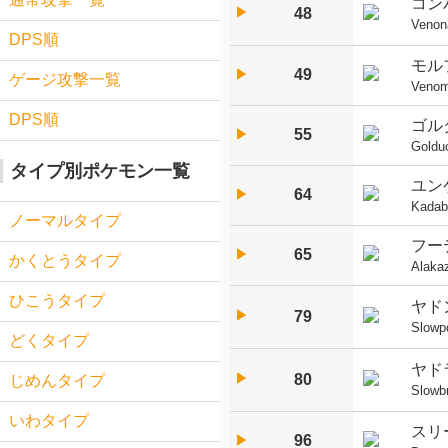
コン
▶︎
48
Venon
DPS順
モル
49
▶︎
ゲージ攻撃一覧
Venom
DPS順
ゴル
55
▶︎
Goldu
タイプ別ポケモン一覧
ユン
64
▶︎
Kadab
ノーマルタイプ
フー
65
▶︎
かくとうタイプ
Alaka
ひこうタイプ
ヤド
▶︎
79
Slowp
どくタイプ
ヤド
▶︎
80
じめんタイプ
Slowb
いわタイプ
スリ
96
▶︎