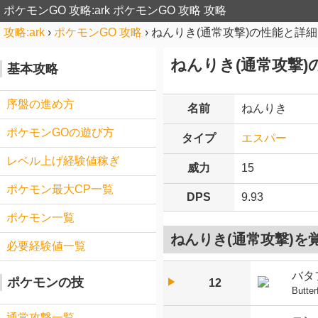
ポケモンGO 攻略:ark
ポケモンGO 攻略 攻略
攻略:ark
›
ポケモンGO 攻略
›
ねんりき(通常攻撃)の性能と詳細
ねんりき(通常攻撃)
基本攻略
序盤の進め方
名前
ねんりき
ポケモンGOの遊び方
タイプ
エスパー
レベル上げ経験値稼ぎ
威力
15
ポケモン最大CP一覧
DPS
9.93
ポケモン一覧
ねんりき(通常攻撃)を
必要経験値一覧
バタ
ポケモンの技
▶︎
12
Butter
通常攻撃一覧