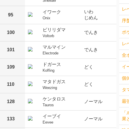
Shellder
レ
いわ
イワーク
95
じめん
Onix
序
ビリリダマ
ポ
100
でんき
Voltorb
レ
マルマイン
101
でんき
Electrode
全
ドガース
イ
109
どく
Koffing
個
マタドガス
110
どく
Weezing
タ
ケンタロス
最
128
ノーマル
Tauros
「
イーブイ
133
ノーマル
果
Eevee