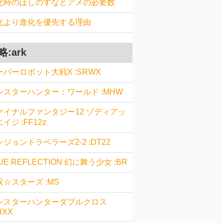
化時のほしのすなとアメの必要数
化より進化を優先する理由
略:ark
ーパーロボット大戦X :SRWX
ンスターハンター：ワールド :MHW
ァイナルファンタジー12 ゾディアッ
イジ :FF12z
ジョントラベラーズ2-2 :DT22
UE REFLECTION 幻に舞う少女 :BR
双☆スターズ :MS
ンスターハンターダブルクロス
HXX