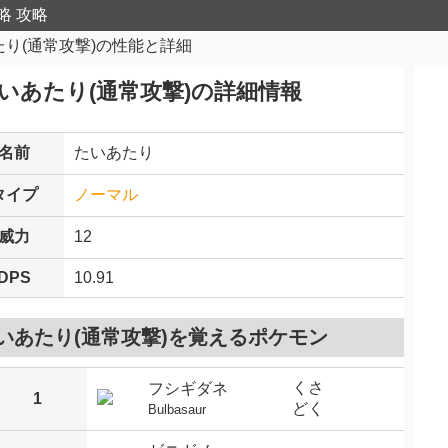
略 攻略
たり(通常攻撃)の性能と詳細
いあたり(通常攻撃)の詳細情報
名前
たいあたり
タイプ
ノーマル
威力
12
DPS
10.91
いあたり(通常攻撃)を覚えるポケモン
くさ
フシギダネ
1
どく
Bulbasaur