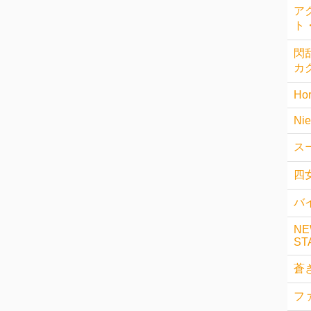
ア
ト
閃乱
カ
Hor
Nie
ス
四
バイ
NE
ST
蒼
フ