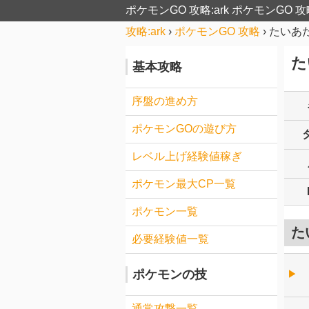
ポケモンGO 攻略:ark
ポケモンGO 攻
攻略:ark
›
ポケモンGO 攻略
›
たいあ
た
基本攻略
序盤の進め方
ポケモンGOの遊び方
レベル上げ経験値稼ぎ
ポケモン最大CP一覧
ポケモン一覧
た
必要経験値一覧
ポケモンの技
▶︎
通常攻撃一覧