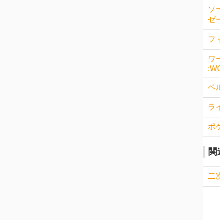
ソ
ゼー
フィ
ワ
:W
ペル
ラ
ポ
関
二次