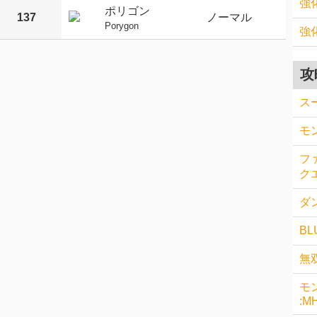
強
ポリゴン
137
ノーマル
Porygon
強
攻
ス
モ
フ
クエ
ダン
BL
無
モ
:M