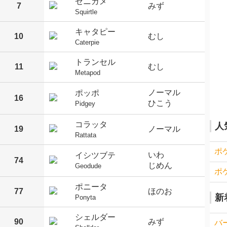
ゼニガメ
7
みず
Squirtle
キャタピー
10
むし
Caterpie
トランセル
11
むし
Metapod
ノーマル
ポッポ
16
ひこう
Pidgey
コラッタ
人
19
ノーマル
Rattata
ポ
いわ
イシツブテ
74
じめん
Geodude
ポ
ポニータ
77
ほのお
新
Ponyta
シェルダー
90
みず
バ