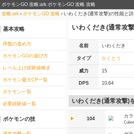
ポケモンGO 攻略:ark
ポケモンGO 攻略 攻略
攻略:ark
›
ポケモンGO 攻略
›
いわくだき(通常攻撃)の性能と
いわくだき(通常攻撃
基本攻略
序盤の進め方
名前
いわくだき
ポケモンGOの遊び方
タイプ
かくとう
レベル上げ経験値稼ぎ
威力
15
ポケモン最大CP一覧
DPS
10.64
ポケモン一覧
いわくだき(通常攻撃)
必要経験値一覧
カラ
104
ポケモンの技
▶︎
Cubo
ガラ
通常攻撃一覧