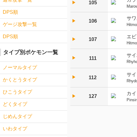
105
▶︎
Maro
DPS順
サワ
106
▶︎
ゲージ攻撃一覧
Hitmo
エビ
DPS順
107
▶︎
Hitm
タイプ別ポケモン一覧
サイ
▶︎
111
Rhyh
ノーマルタイプ
サイ
▶︎
112
かくとうタイプ
Rhyd
ひこうタイプ
カイ
127
▶︎
Pinsir
どくタイプ
じめんタイプ
いわタイプ