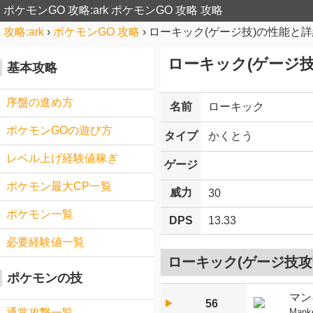
ポケモンGO 攻略:ark
ポケモンGO 攻略 攻略
攻略:ark
›
ポケモンGO 攻略
›
ローキック(ゲージ技)の性能と
ローキック(ゲージ技
基本攻略
序盤の進め方
名前
ローキック
ポケモンGOの遊び方
タイプ
かくとう
レベル上げ経験値稼ぎ
ゲージ
ポケモン最大CP一覧
威力
30
ポケモン一覧
DPS
13.33
必要経験値一覧
ローキック(ゲージ技攻
ポケモンの技
マン
56
▶︎
Mank
通常攻撃一覧