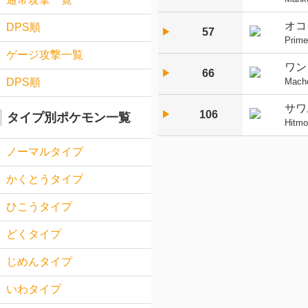
オコ
DPS順
57
▶︎
Prim
ゲージ攻撃一覧
ワン
66
▶︎
Mach
DPS順
サワ
106
▶︎
タイプ別ポケモン一覧
Hitmo
ノーマルタイプ
かくとうタイプ
ひこうタイプ
どくタイプ
じめんタイプ
いわタイプ