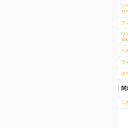
ソ
ゼー
フィ
ワ
:W
ペル
ラ
ポ
関
二次