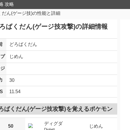
略 攻略
くだん(ゲージ技)の性能と詳細
ろばくだん(ゲージ技攻撃)の詳細情報
前
どろばくだん
イプ
じめん
ージ
力
30
S
11.54
ろばくだん(ゲージ技攻撃)を覚えるポケモン
ディグダ
50
じめん
Diglett