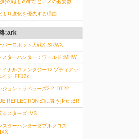
化時のほしのすなとアメの必要数
化より進化を優先する理由
略:ark
ーパーロボット大戦X :SRWX
ンスターハンター：ワールド :MHW
ァイナルファンタジー12 ゾディアッ
イジ :FF12z
ジョントラベラーズ2-2 :DT22
UE REFLECTION 幻に舞う少女 :BR
双☆スターズ :MS
ンスターハンターダブルクロス
HXX