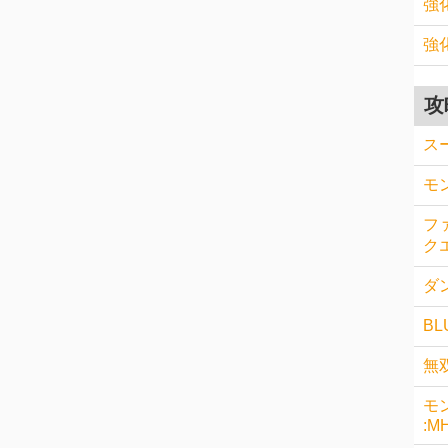
強
強
攻
ス
モ
フ
クエ
ダン
BL
無
モ
:M