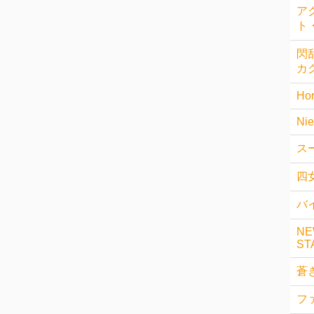
ア
ト
閃乱
カ
Hor
Nie
ス
四
バイ
NE
ST
蒼
フ