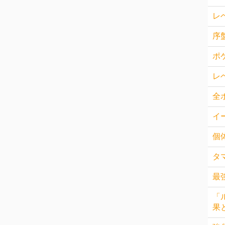
レ
序
ポ
レ
全
イ
個
タ
最
「
果