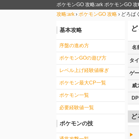
ポケモンGO 攻略:ark
ポケモンGO 攻
攻略:ark
›
ポケモンGO 攻略
›
どろば
ど
基本攻略
序盤の進め方
名
ポケモンGOの遊び方
タ
レベル上げ経験値稼ぎ
ゲ
ポケモン最大CP一覧
威
ポケモン一覧
DP
必要経験値一覧
ど
ポケモンの技
▶︎
通常攻撃一覧