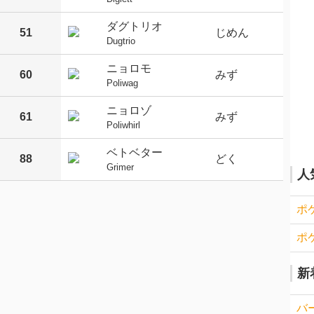
ダグトリオ
51
じめん
Dugtrio
ニョロモ
60
みず
Poliwag
ニョロゾ
61
みず
Poliwhirl
ベトベター
88
どく
Grimer
人
ポ
ポ
新
バ