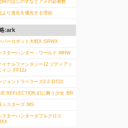
化時のほしのすなとアメの必要数
化より進化を優先する理由
略:ark
ーパーロボット大戦X :SRWX
ンスターハンター：ワールド :MHW
ァイナルファンタジー12 ゾディアッ
イジ :FF12z
ジョントラベラーズ2-2 :DT22
UE REFLECTION 幻に舞う少女 :BR
双☆スターズ :MS
ンスターハンターダブルクロス
HXX