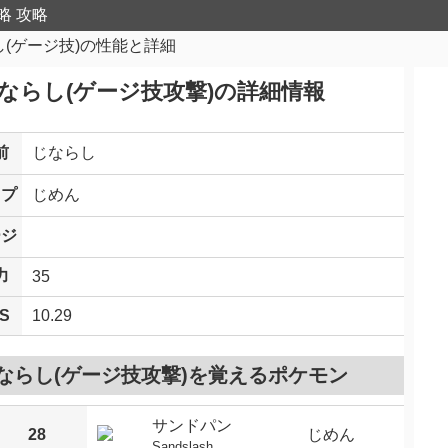
略 攻略
し(ゲージ技)の性能と詳細
ならし(ゲージ技攻撃)の詳細情報
前
じならし
イプ
じめん
ージ
力
35
S
10.29
ならし(ゲージ技攻撃)を覚えるポケモン
サンドパン
28
じめん
Sandslash