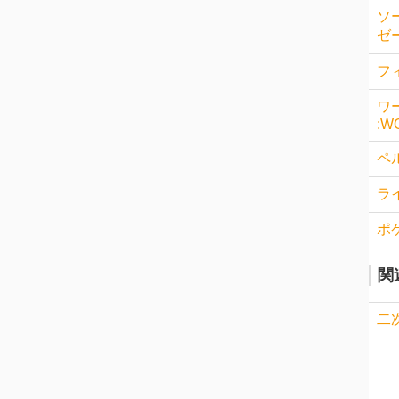
ソ
ゼー
フィ
ワ
:W
ペル
ラ
ポ
関
二次