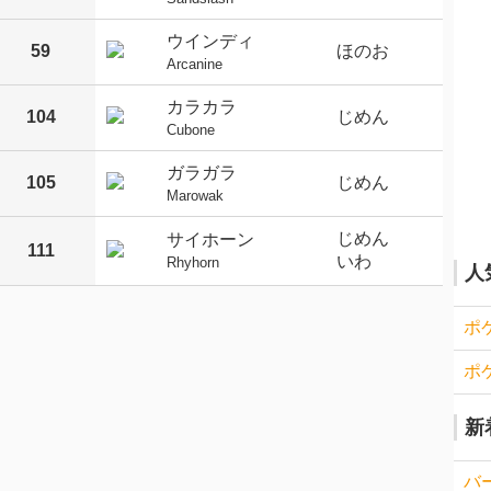
ウインディ
59
ほのお
Arcanine
カラカラ
104
じめん
Cubone
ガラガラ
105
じめん
Marowak
じめん
サイホーン
111
いわ
Rhyhorn
人
ポ
ポ
新
バ