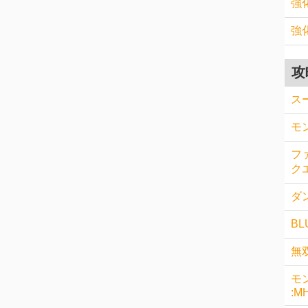
強
強
攻
ス
モ
フ
クエ
ダン
BL
無
モ
:M