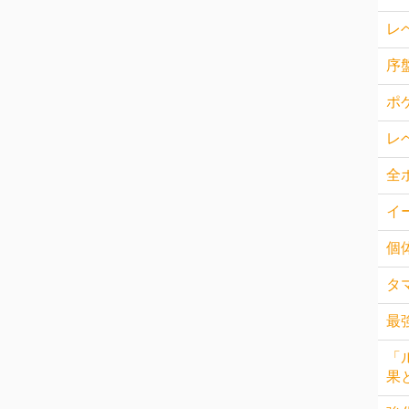
レ
序
ポ
レ
全
イ
個
タ
最
「
果