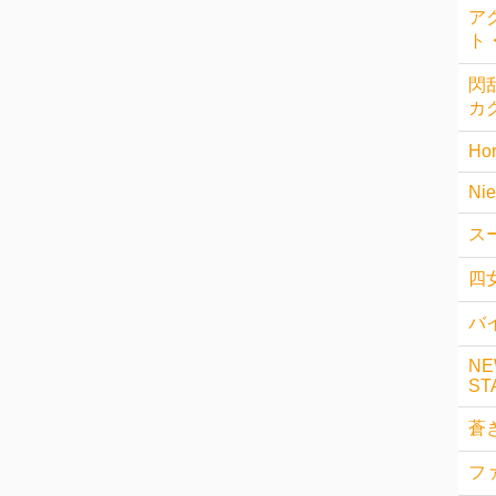
ア
ト
閃乱
カ
Hor
Nie
ス
四
バイ
NE
ST
蒼
フ