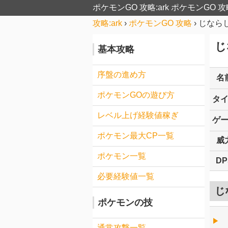
ポケモンGO 攻略:ark
ポケモンGO 攻
攻略:ark
›
ポケモンGO 攻略
›
じなら
じ
基本攻略
序盤の進め方
名
ポケモンGOの遊び方
タ
レベル上げ経験値稼ぎ
ゲ
ポケモン最大CP一覧
威
ポケモン一覧
DP
必要経験値一覧
じ
ポケモンの技
▶︎
通常攻撃一覧