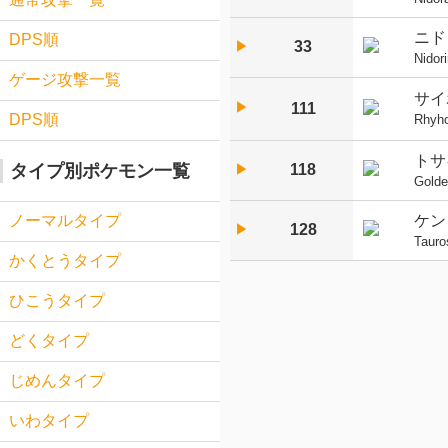
ニド
DPS順
33
▶︎
Nidor
ゲージ攻撃一覧
サイ
▶︎
111
DPS順
Rhyh
トサ
118
タイプ別ポケモン一覧
▶︎
Gold
ケン
ノーマルタイプ
128
▶︎
Tauro
かくとうタイプ
ひこうタイプ
どくタイプ
じめんタイプ
いわタイプ