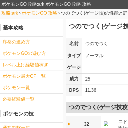
ポケモンGO 攻略:ark
ポケモンGO 攻略 攻略
攻略:ark
›
ポケモンGO 攻略
›
つのでつく(ゲージ技)の性能と
つのでつく(ゲージ技
基本攻略
序盤の進め方
名前
つのでつく
ポケモンGOの遊び方
タイプ
ノーマル
レベル上げ経験値稼ぎ
ゲージ
ポケモン最大CP一覧
威力
25
ポケモン一覧
DPS
11.36
必要経験値一覧
つのでつく(ゲージ技攻
ポケモンの技
ニド
32
▶︎
Nidor
通常攻撃一覧