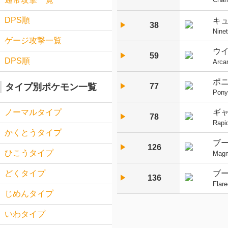
DPS順
キ
38
▶︎
Ninet
ゲージ攻撃一覧
ウ
59
▶︎
DPS順
Arca
ポ
77
タイプ別ポケモン一覧
▶︎
Pony
ギ
ノーマルタイプ
78
▶︎
Rapi
かくとうタイプ
ブ
126
▶︎
ひこうタイプ
Mag
ブ
どくタイプ
136
▶︎
Flar
じめんタイプ
いわタイプ