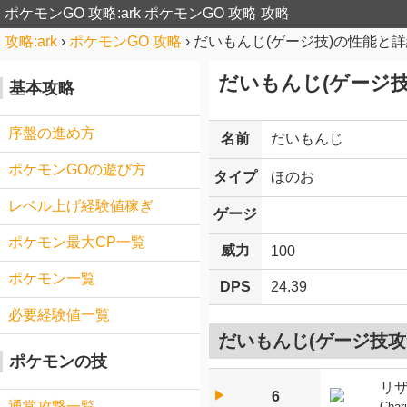
ポケモンGO 攻略:ark
ポケモンGO 攻略 攻略
攻略:ark
›
ポケモンGO 攻略
›
だいもんじ(ゲージ技)の性能と
だいもんじ(ゲージ技
基本攻略
序盤の進め方
名前
だいもんじ
ポケモンGOの遊び方
タイプ
ほのお
レベル上げ経験値稼ぎ
ゲージ
ポケモン最大CP一覧
威力
100
ポケモン一覧
DPS
24.39
必要経験値一覧
だいもんじ(ゲージ技攻
ポケモンの技
リ
▶︎
6
通常攻撃一覧
Char