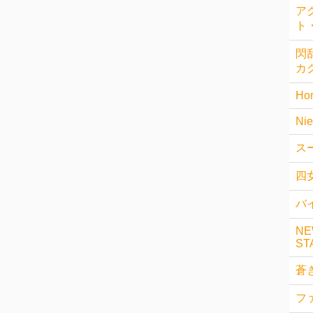
ア
ト
閃乱
カ
Hor
Nie
ス
四
バイ
NE
ST
蒼
フ