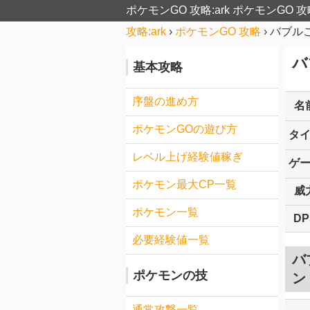
ポケモンGO 攻略:ark
ポケモンGO 攻
攻略:ark
›
ポケモンGO 攻略
›
バブル
バ
基本攻略
序盤の進め方
名
ポケモンGOの遊び方
タ
レベル上げ経験値稼ぎ
ゲ
ポケモン最大CP一覧
威
ポケモン一覧
DP
必要経験値一覧
バ
ポケモンの技
ン
通常攻撃一覧