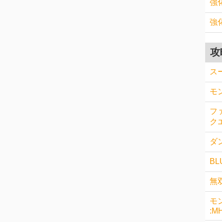
強
強
攻
ス
モ
フ
クエ
ダン
BL
無
モ
:M