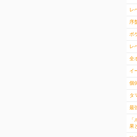
レ
序
ポ
レ
全
イ
個
タ
最
「
果