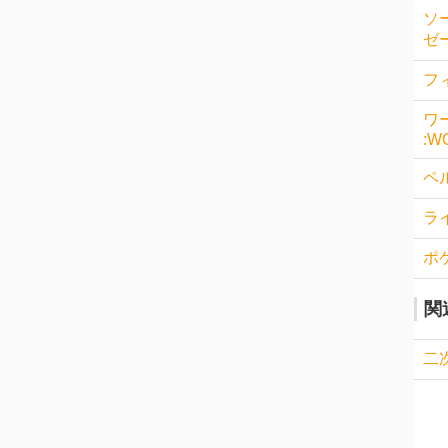
ソ
ゼー
フィ
ワ
:W
ペル
ラ
ポ
関
二次