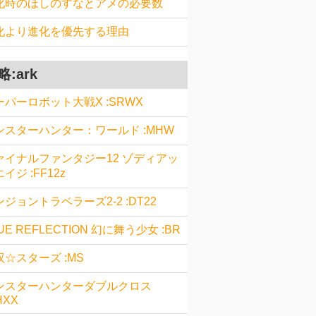
化時のほしのすなとアメの必要数
化より進化を優先する理由
略:ark
ーパーロボット大戦X :SRWX
ンスターハンター：ワールド :MHW
ァイナルファンタジー12 ゾディアッ
イジ :FF12z
ジョントラベラーズ2-2 :DT22
UE REFLECTION 幻に舞う少女 :BR
双☆スターズ :MS
ンスターハンターダブルクロス
HXX