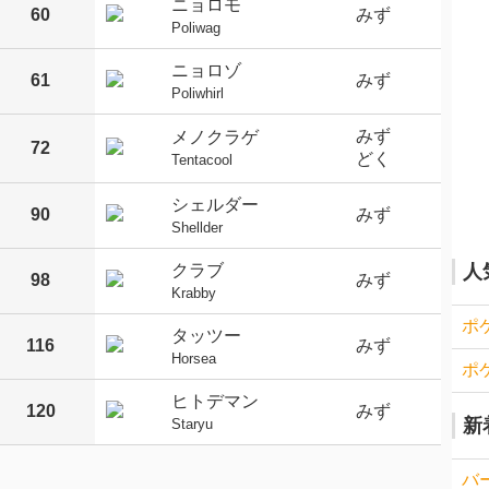
ニョロモ
60
みず
Poliwag
ニョロゾ
61
みず
Poliwhirl
みず
メノクラゲ
72
どく
Tentacool
シェルダー
90
みず
Shellder
クラブ
人
98
みず
Krabby
ポ
タッツー
116
みず
Horsea
ポ
ヒトデマン
120
みず
新
Staryu
バ