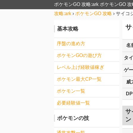
ポケモンGO 攻略:ark
ポケモンGO 攻
攻略:ark
›
ポケモンGO 攻略
›
サイコ
サ
基本攻略
序盤の進め方
名
ポケモンGOの遊び方
タ
レベル上げ経験値稼ぎ
ゲ
ポケモン最大CP一覧
威
ポケモン一覧
DP
必要経験値一覧
サ
ポケモンの技
ン
通常攻撃一覧