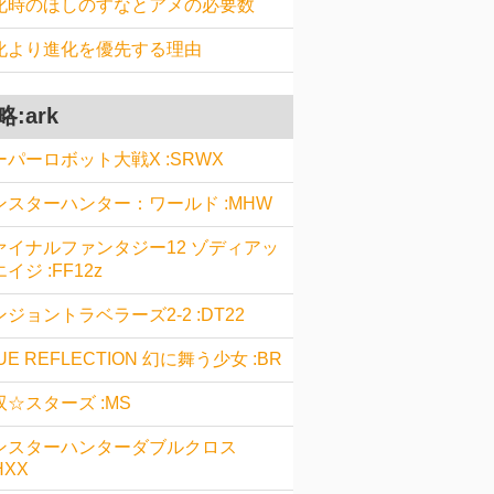
化時のほしのすなとアメの必要数
化より進化を優先する理由
略:ark
ーパーロボット大戦X :SRWX
ンスターハンター：ワールド :MHW
ァイナルファンタジー12 ゾディアッ
イジ :FF12z
ジョントラベラーズ2-2 :DT22
UE REFLECTION 幻に舞う少女 :BR
双☆スターズ :MS
ンスターハンターダブルクロス
HXX