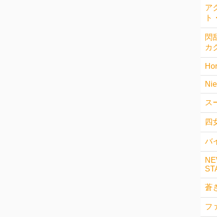
ア
ト
閃乱
カ
Hor
Nie
ス
四
バイ
NE
ST
蒼
フ