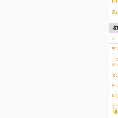
強
強
攻
ス
モ
フ
クエ
ダン
BL
無
モ
:M