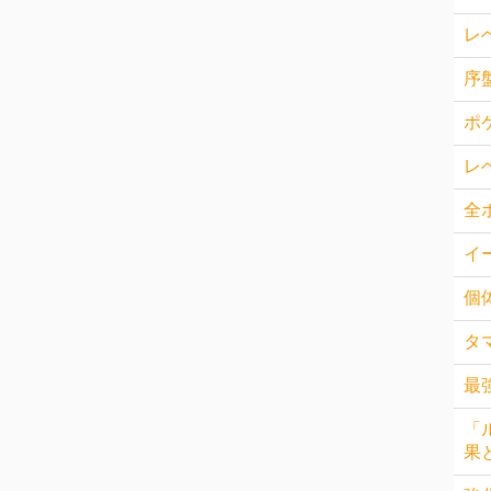
レ
序
ポ
レ
全
イ
個
タ
最
「
果