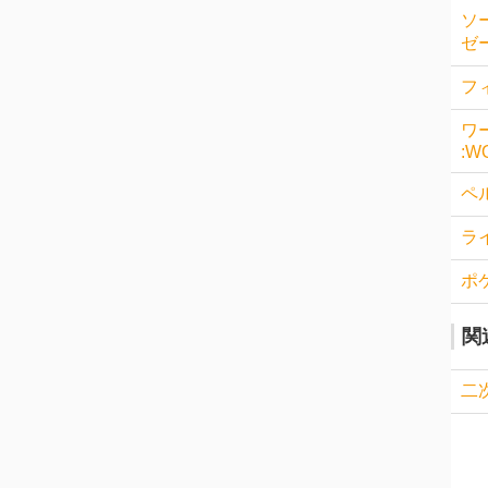
ソ
ゼー
フィ
ワ
:W
ペル
ラ
ポ
関
二次