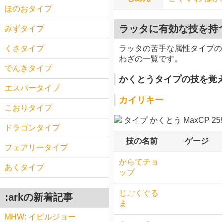
ほのおタイプ
ラッタに有効な技を持
みずタイプ
ラッタの苦手な属性タイプの
くさタイプ
わざの一覧です。
でんきタイプ
かくとうタイプの技を覚
エスパータイプ
カイリキー
こおりタイプ
タイプ かくとう MaxCP 259
ドラゴンタイプ
技の名前
ゲージ
フェアリータイプ
からてチョ
あくタイプ
ップ
じごくぐる
:arkの新着記事
ま
MHW: イビルジョー