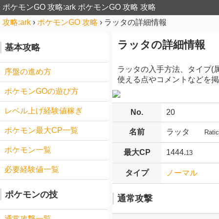
ポケモンGO 攻略:ark
ポケモンGO 攻略 攻略
攻略:ark
›
ポケモンGO 攻略
›
ラッタの詳細情報
ラッタの詳細情報
基本攻略
ラッタの入手方法、タイプ(
序盤の進め方
使える点やコメントなどを掲
ポケモンGOの遊び方
レベル上げ経験値稼ぎ
No.
20
ポケモン最大CP一覧
名前
ラッタ
Ratic
ポケモン一覧
最大CP
1444.
13
必要経験値一覧
タイプ
ノーマル
ポケモンの技
通常攻撃
通常攻撃一覧