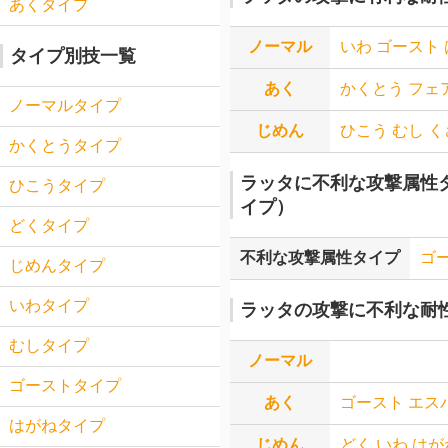
あくタイプ
ノーマル
いわ
ゴースト
タイプ別技一覧
あく
かくとう
フェ
ノーマルタイプ
じめん
ひこう
むし
く
かくとうタイプ
ラッタに不利な攻撃属性
ひこうタイプ
イプ）
どくタイプ
不利な攻撃属性タイプ
ゴ
じめんタイプ
いわタイプ
ラッタの攻撃に不利な耐
むしタイプ
ノーマル
ゴーストタイプ
あく
ゴースト
エス
はがねタイプ
じめん
どく
いわ
はが