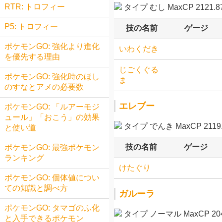
RTR: トロフィー
タイプ むし MaxCP 2121.8
P5: トロフィー
技の名前
ゲージ
ポケモンGO: 強化より進化
いわくだき
を優先する理由
じごくぐる
ポケモンGO: 強化時のほし
ま
のすなとアメの必要数
エレブー
ポケモンGO: 「ルアーモジ
ュール」「おこう」の効果
タイプ でんき MaxCP 2119.
と使い道
技の名前
ゲージ
ポケモンGO: 最強ポケモン
ランキング
けたぐり
ポケモンGO: 個体値につい
ての知識と調べ方
ガルーラ
ポケモンGO: タマゴのふ化
タイプ ノーマル MaxCP 204
と入手できるポケモン