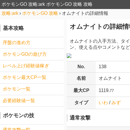
ポケモンGO 攻略:ark
ポケモンGO 攻略 攻略
攻略:ark
›
ポケモンGO 攻略
›
オムナイトの詳細情報
オムナイトの詳細情
基本攻略
オムナイトの入手方法、タイ
序盤の進め方
ン、使える点やコメントなど
ポケモンGOの遊び方
レベル上げ経験値稼ぎ
No.
138
ポケモン最大CP一覧
名前
オムナイト
ポケモン一覧
最大CP
1119.
77
必要経験値一覧
タイプ
いわ
/
みず
ポケモンの技
通常攻撃
通常攻撃一覧