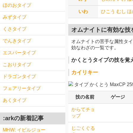
ほのおタイプ
いわ
ひこう
むし
ほ
みずタイプ
オムナイトに有効な技
くさタイプ
でんきタイプ
オムナイトの苦手な属性タイ
効なわざの一覧です。
エスパータイプ
かくとうタイプの技を覚
こおりタイプ
カイリキー
ドラゴンタイプ
タイプ かくとう MaxCP 259
フェアリータイプ
技の名前
ゲージ
あくタイプ
からてチョ
ップ
:arkの新着記事
じごくぐる
MHW: イビルジョー