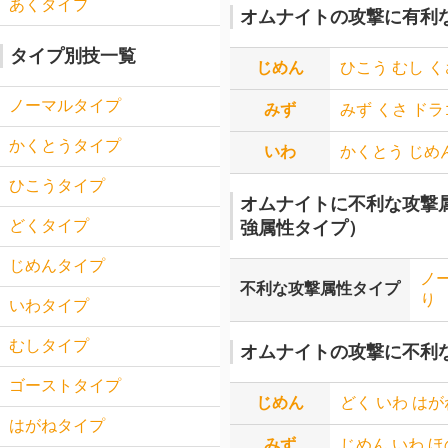
あくタイプ
オムナイトの攻撃に有利
タイプ別技一覧
じめん
ひこう
むし
く
ノーマルタイプ
みず
みず
くさ
ドラ
かくとうタイプ
いわ
かくとう
じめ
ひこうタイプ
オムナイトに不利な攻撃
どくタイプ
強属性タイプ）
じめんタイプ
ノ
不利な攻撃属性タイプ
り
いわタイプ
むしタイプ
オムナイトの攻撃に不利
ゴーストタイプ
じめん
どく
いわ
はが
はがねタイプ
みず
じめん
いわ
ほ