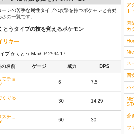
ア
ローンの苦手な属性タイプの攻撃を持つポケモンと有効
ト
わざの一覧です。
閃乱
くとうタイプの技を覚えるポケモン
カ
Hor
イリキー
Nie
イプ かくとう MaxCP 2594.17
ス
技の名前
ゲージ
威力
DPS
四
らてチョ
6
7.5
プ
バイ
ごくぐる
NE
30
14.29
ST
蒼
ロスチョ
60
30
プ
フ