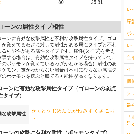
80
25.81
ジ
レ
序
ローンの属性タイプ相性
ポ
ローンに有効な攻撃属性と不利な攻撃属性タイプ、ゴロ
ンが覚えてるわざに対して耐性がある属性タイプと不利
レ
なる可能性がある属性タイプです。属性(タイプ)を考え
攻撃する場合は、有効な攻撃属性タイプを持っていて、
全
手のポケモンが覚えているわざがわかる場合は耐性のあ
イ
ポケモン、技がわからない場合は不利にならない属性タ
プのポケモンを選ぶと勝てる可能性が高くなります。
個
ローンに有効な攻撃属性タイプ（ゴローンの弱点
タ
性タイプ）
最
かくとう
じめん
はがね
みず
くさ
こお
効な攻撃属性
り
「
果
ローンの攻撃に有利な耐性（ポケモンタイプ）