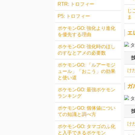
RTR: トロフィー
じ
P5: トロフィー
ま
ポケモンGO: 強化より進化
エ
を優先する理由
タ
ポケモンGO: 強化時のほし
のすなとアメの必要数
ポケモンGO: 「ルアーモジ
け
ュール」「おこう」の効果
と使い道
ガ
ポケモンGO: 最強ポケモン
ランキング
タ
ポケモンGO: 個体値につい
ての知識と調べ方
け
ポケモンGO: タマゴのふ化
と入手できるポケモン