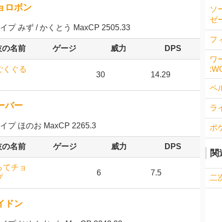
ョロボン
ソ
ゼー
イプ みず / かくとう MaxCP 2505.33
フィ
技の名前
ゲージ
威力
DPS
ワ
ごくぐる
:W
30
14.29
ペル
ーバー
ラ
イプ ほのお MaxCP 2265.3
ポ
技の名前
ゲージ
威力
DPS
関
らてチョ
6
7.5
プ
二次
イドン