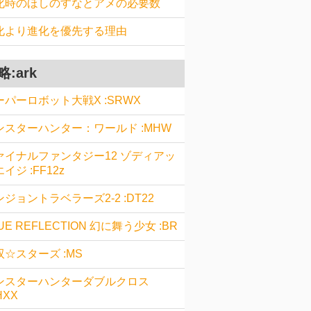
化時のほしのすなとアメの必要数
化より進化を優先する理由
略:ark
ーパーロボット大戦X :SRWX
ンスターハンター：ワールド :MHW
ァイナルファンタジー12 ゾディアッ
イジ :FF12z
ジョントラベラーズ2-2 :DT22
UE REFLECTION 幻に舞う少女 :BR
双☆スターズ :MS
ンスターハンターダブルクロス
HXX