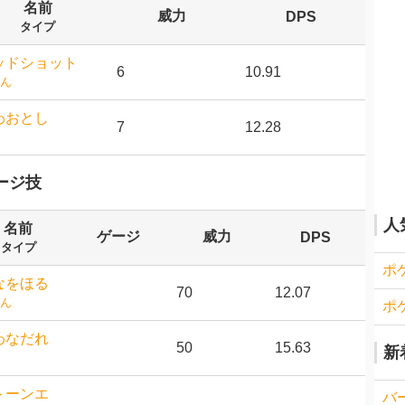
名前
威力
DPS
タイプ
ッドショット
6
10.91
ん
わおとし
7
12.28
ージ技
人
名前
ゲージ
威力
DPS
タイプ
ポ
なをほる
70
12.07
ん
ポ
わなだれ
50
15.63
新
トーンエ
バ