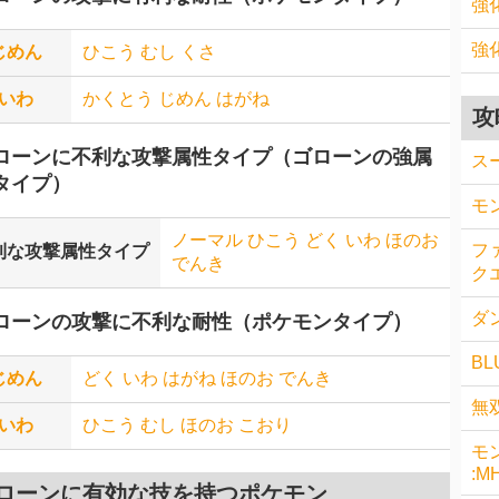
強
強
じめん
ひこう
むし
くさ
いわ
かくとう
じめん
はがね
攻
ローンに不利な攻撃属性タイプ（ゴローンの強属
ス
タイプ）
モ
ノーマル
ひこう
どく
いわ
ほのお
フ
利な攻撃属性タイプ
でんき
クエ
ダン
ローンの攻撃に不利な耐性（ポケモンタイプ）
BL
じめん
どく
いわ
はがね
ほのお
でんき
無
いわ
ひこう
むし
ほのお
こおり
モ
:M
ローンに有効な技を持つポケモン