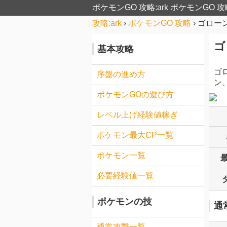
ポケモンGO 攻略:ark
ポケモンGO 攻
攻略:ark
›
ポケモンGO 攻略
›
ゴロー
ゴ
基本攻略
ゴ
序盤の進め方
ン
ポケモンGOの遊び方
レベル上げ経験値稼ぎ
ポケモン最大CP一覧
ポケモン一覧
必要経験値一覧
ポケモンの技
通
通常攻撃一覧