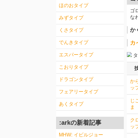
ほのおタイプ
ゴ
な
みずタイプ
か
くさタイプ
カ
でんきタイプ
エスパータイプ
タ
こおりタイプ
ドラゴンタイプ
か
ッ
フェアリータイプ
じ
あくタイプ
ま
ク
:arkの新着記事
ッ
MHW: イビルジョー