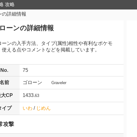
略 攻略
ンの詳細情報
ローンの詳細情報
ローンの入手方法、タイプ(属性)相性や有利なポケモ
、使える点やコメントなどを掲載しています。
No.
75
名前
ゴローン
Graveler
最大CP
1433.
63
タイプ
いわ
/
じめん
常攻撃